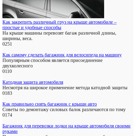
Как закрепить различный груз на крыше автомобиле –
простые и удобные способы
На крыше машины перевозят багаж различной длины,
ширины, веса.
0
251
Как самому сделать багажник для велосипеда на машину
Популярным способом является присоединение
двухколесного
0
110
Катодная защита автомобиля
Несмотря на широкое применение метода катодной защиты
0
183
Как правильно снять багажник с крыши авто
Советы по демонтажу силовых балок различаются по тому
0
174
Багажник для перевозки лодки на крыше автомобиля своими
руками