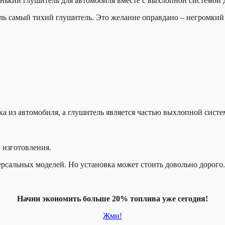
ький глушитель для автомобиля вместе с выхлопной системой до
ль самый тихий глушитель. Это желание оправдано – негромкий 
а из автомобиля, а глушитель является частью выхлопной систем
у изготовления.
рсальных моделей. Но установка может стоить довольно дорого.
Начни экономить больше 20% топлива уже сегодня!
Жми!