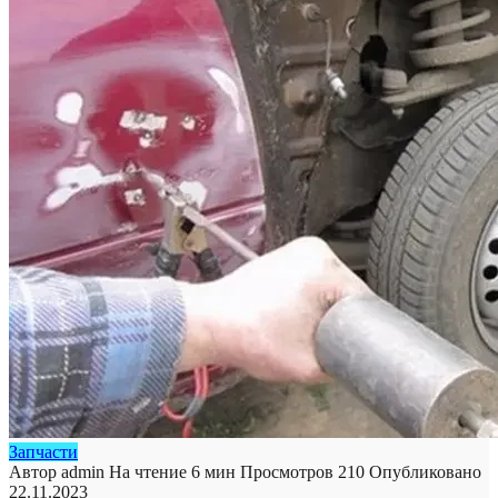
Запчасти
Автор
admin
На чтение
6 мин
Просмотров
210
Опубликовано
22.11.2023