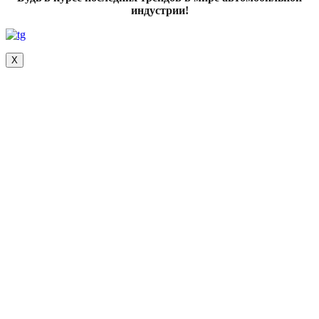
индустрии!
Х