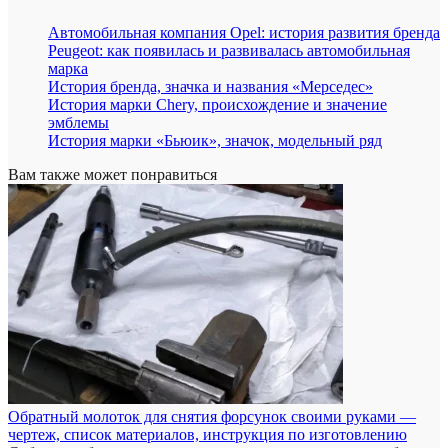
Автомобильная компания Opel: история развития бренда
Peugeot: как появилась и развивалась автомобильная
марка
История бренда, значка и названия «Мерседес»
История марки Chery, происхождение и значение
эмблемы
История марки «Бьюик», значок, модельный ряд
Вам также может понравиться
Обратный молоток для снятия форсунок своими руками —
чертеж, список материалов, инструкция по изготовлению