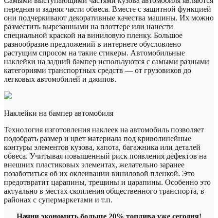
Самыми выступающими частями кузова автомобиля являются
передняя и задняя части обвеса. Вместе с защитной функцией
они подчеркивают декоративные качества машины. Их можно
разместить вырезанными на плоттере или нанести
специальной краской на виниловую пленку. Большое
разнообразие предложений в интернете обусловлено
растущим спросом на такие стикеры. Автомобильные
наклейки на задний бампер используются с самыми разными
категориями транспортных средств — от грузовиков до
легковых автомобилей и джипов.
Наклейки на бампер автомобиля
Технология изготовления наклеек на автомобиль позволяет
подобрать размер и цвет материала под криволинейные
контуры элементов кузова, капота, багажника или деталей
обвеса. Учитывая повышенный риск появления дефектов на
внешних пластиковых элементах, желательно заранее
позаботиться об их оклеивании виниловой пленкой. Это
предотвратит царапины, трещины и царапины. Особенно это
актуально в местах скопления общественного транспорта, в
районах с супермаркетами и т.п.
Начни экономить больше 20% топлива уже сегодня!