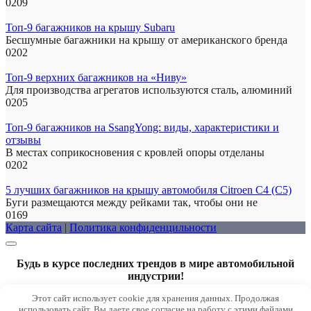
0
209
Топ-9 багажников на крышу Subaru
Бесшумные багажники на крышу от американского бренда
0
202
Топ-9 верхних багажников на «Ниву»
Для производства агрегатов используются сталь, алюминий
0
205
Топ-9 багажников на SsangYong: виды, характеристики и
отзывы
В местах соприкосновения с кровлей опоры отделаны
0
202
5 лучших багажников на крышу автомобиля Citroen C4 (C5)
Буги размещаются между рейками так, чтобы они не
0
169
Карта сайта
|
Политика конфиденцильности
Будь в курсе последних трендов в мире автомобильной
индустрии!
Этот сайт использует cookie для хранения данных. Продолжая
использовать сайт, Вы даете свое согласие на работу с этими файлами