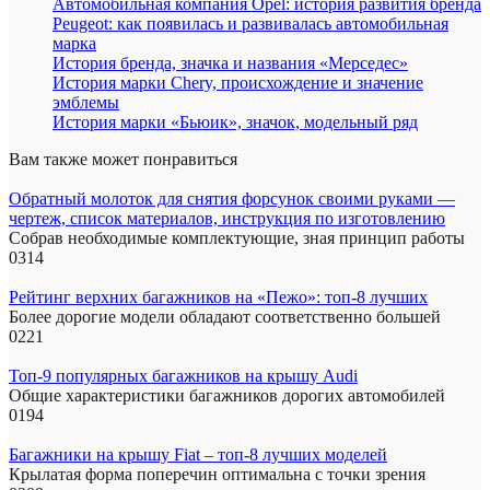
Автомобильная компания Opel: история развития бренда
Peugeot: как появилась и развивалась автомобильная
марка
История бренда, значка и названия «Мерседес»
История марки Chery, происхождение и значение
эмблемы
История марки «Бьюик», значок, модельный ряд
Вам также может понравиться
Обратный молоток для снятия форсунок своими руками —
чертеж, список материалов, инструкция по изготовлению
Собрав необходимые комплектующие, зная принцип работы
0
314
Рейтинг верхних багажников на «Пежо»: топ-8 лучших
Более дорогие модели обладают соответственно большей
0
221
Топ-9 популярных багажников на крышу Audi
Общие характеристики багажников дорогих автомобилей
0
194
Багажники на крышу Fiat – топ-8 лучших моделей
Крылатая форма поперечин оптимальна с точки зрения