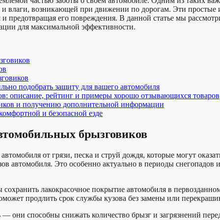
емлемой частью заботы о своем автомобиле. Одним из таких в
зи и влаги, возникающей при движении по дорогам. Эти простые
 и предотвращая его повреждения. В данной статье мы рассмот
тации для максимальной эффективности.
зговиков
ов
зговиков
льно подобрать защиту для вашего автомобиля
в: описание, рейтинг и примеры хорошо отзывающихся товаров
виков и получению дополнительной информации
комфортной и безопасной езде
автомобильных брызговиков
томобиля от грязи, песка и струй дождя, которые могут оказат
ов автомобиля. Это особенно актуально в периоды снегопадов и
 сохранить лакокрасочное покрытие автомобиля в первозданном
поможет продлить срок службы кузова без замены или перекраши
 — они способны снижать количество брызг и загрязнений пер