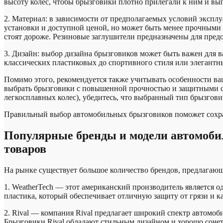
высоту колес, чтобы брызговики плотно прилегали к ним и в
2. Материал: в зависимости от предполагаемых условий экспл
установки и доступной ценой, но может быть менее прочными
стоят дороже. Резиновые заглушители предназначены для пред
3. Дизайн: выбор дизайна брызговиков может быть важен для в
классических пластиковых до спортивного стиля или элегантн
Помимо этого, рекомендуется также учитывать особенности ва
выбрать брызговики с повышенной прочностью и защитными св
легкосплавных колес), убедитесь, что выбранный тип брызгови
Правильный выбор автомобильных брызговиков поможет сохран
Популярные бренды и модели автомоби
товаров
На рынке существует большое количество брендов, предлагаю
1. WeatherTech — этот американский производитель является 
пластика, который обеспечивает отличную защиту от грязи и 
2. Rival — компания Rival предлагает широкий спектр автомо
Брызговики Rival обладают стильным дизайном и хорошо сочет