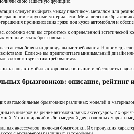
ыполняли свою защитную функцию.
уатации следует выбирать между пластиком, металлом или резин
 в сравнении с другими материалами. Металлические брызговик
отвращения проникновения грязи под кузов автомобиля и обесп
ас, особенно если вы стремитесь к определенной эстетической к
ых металлических брызговиков.
шего автомобиля и индивидуальные требования. Например, если
ойствами. Если же вы предпочитаете минимальный дизайн или 
ков соответствует этим требованиям.
ить ваш автомобиль в хорошем состоянии и обеспечить надежн
льных брызговиков: описание, рейтинг
щих автомобильные брызговики различных моделей и материалов
одним из лидеров на рынке автомобильных аксессуаров. Их брыз
камней. У них широкий выбор моделей для различных марок и мо
бильных аксессуаров, включая брызговики. Их продукция характ
аются с экстерьером различных автомобилей.