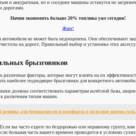
стым и аккуратным, но и соседние машины останутся не загрязн
и дорогами.
Начни экономить больше 20% топлива уже сегодня!
Жми!
я автомобиля не может быть недооценена. Они обеспечивают защ
чистоты на дороге. Правильный выбор и установка этих аксесс
ильных брызговиков
 различные факторы, которые могут влиять на их эффективност
ать наиболее подходящие брызговики для конкретного автомоби
вики должны соответствовать параметрам колёсной базы, ширине
 к различным типам машин.
резины для безопасности и комфорта в холодное время года.
Если вы часто ездите по бездорожью или неравному грунту, вам
если большая часть вашего времени проводится в условиях сухи