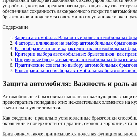
Правильный выбор автомобильных аксессуаров является неотъ
устройства, которые предназначены для защиты кузова от гря
обеспечивая сохранность лакокрасочного покрытия автомобиля
брызговиков и поделимся советами по их установке и эксплуа
Содержание
Защита автомобиля: Важность и роль автомобильных бры
Факторы, влияющие на выбор автомобильных брызговик
Разнообразие типов и характеристик автомобильных бры
Критерии выбора автомобильных брызговиков: как прави
Популярные бренды и модели автомобильных брызговико
Практические советы по выбору автомобильных брызго
Роль правильного выбора автомобильных брызговиков в 
Защита автомобиля: Важность и роль 
Автомобильные брызговики выполняют важную роль в защите ав
предотвратить попадание этих нежелательных элементов на куз
значительно увеличивается.
Как следствие, правильно установленные брызговики способны
окрашенные поверхности от царапин, сколов и коррозии, что 
Бризговикам также приписывается полезная функциональность