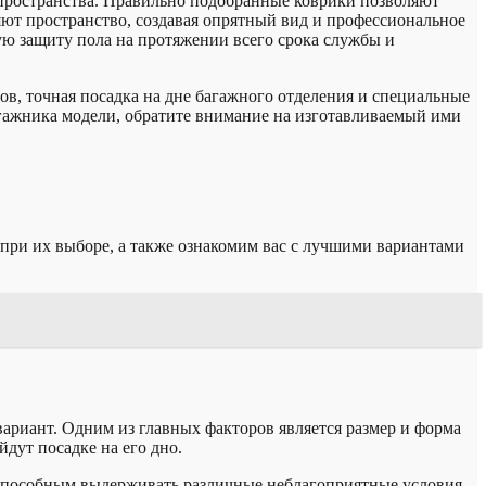
 пространства. Правильно подобранные коврики позволяют
яют пространство, создавая опрятный вид и профессиональное
ю защиту пола на протяжении всего срока службы и
ов, точная посадка на дне багажного отделения и специальные
гажника модели, обратите внимание на изготавливаемый ими
при их выборе, а также ознакомим вас с лучшими вариантами
ариант. Одним из главных факторов является размер и форма
дут посадке на его дно.
 способным выдерживать различные неблагоприятные условия