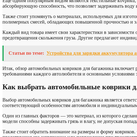
Еще одним популярным видом являются текстильные кovpикu,
абсорбирующую способность, что позволяет задерживать воду 
Также стоит упомянуть о материалах, используемых для изгот
полимерных смесей, обладающих повышенной прочностью и э
Каждый вид товара имеет свои характеристики в зависимости
предотвращения скольжения груза. Другие предлагают индивид
Статьи по теме:
Устройства для зарядки аккумулятора 
Итак, обзор автомобильных ковриков для багажника включает 
требованиями каждого автолюбителя и основными условиями э
Как выбрать автомобильные коврики д
Выбор автомобильных ковриков для багажника является ответс
соответствующий особенностям автомобиля и индивидуальным
Один из главных факторов — это материал, из которого сдел
модели способны задерживать грязь и влагу, не допуская попад
Также стоит обратить внимание на размеры и форму ковриков