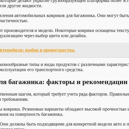
 которые делают укрытие грузообразующей платформы более эс
или другие жидкости.
овления автомобильных ковриков для багажника. Они могут быт
ластичностью.
 от производителя и модели. Некоторые коврики оснащены текс
уализацию через выбор цвета или дизайна.
автомобиля: выбор и преимущества.
разнообразные типы и виды продуктов с различными характерис
ксплуатации его транспортного средства.
ля багажника: факторы и рекомендации
твенным шагом, который требует учета ряда факторов. Правиль
 требованиям.
аны коврики. Резиновые варианты обладают высокой прочностью
ания на поверхность багажника.
. Они должны быть подходящими для конкретной модели авто и 