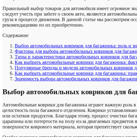
Правильный выбор товаров для автомобиля имеет огромное зна
следует учесть при заботе о своем авто, являются автомобиль
груза в процессе движения. В данной статье мы рассмотрим о
рекомендациями по их приобретению.
Содержание
Выбор автомобильных ковриков для багажника: роль и з
Факторы для выбора автомобильных ковриков для багаж
Типы и характеристики автомобильных ковриков для ба
Как выбрать автомобильные коврики для багажника: фак
Популярные бренды и модели автомобильных ковриков д
Как выбрать автомобильные коврики для багажника: пра
Значимость выбора автомобильных ковриков для багажни
Выбор автомобильных ковриков для баг
Автомобильные коврики для багажника играют важную роль в з
целостность пола багажного отделения. Коврики устанавливаю
или остатков продуктов. Благодаря этому, процесс очистки б
царапины или потертости на полу из-за двигаемых предметов в
поверхности коврового материала, которая препятствует сколь