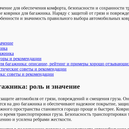
чение для обеспечения комфорта, безопасности и сохранности т
ные коврики для багажника. Наряду с защитой от грязи и повреж
собенности и значимость правильного выбора автомобильных ков
начение
ника
гажника
торы и рекомендации
ля багажника: описание, рейтинг и примеры хорошо отзывающи
ктические советы и рекомендации
ка: советы и рекомендации
ажника: роль и значение
ащите автомобиля от грязи, повреждений и смещения груза. Они
тся на дно багажника и обеспечивают надежное покрытие, защищ
агажного пространства становится гораздо проще и быстрее. Ко
о время транспортировки груза. Безопасность транспортировки 
жению и усилена ребрами жесткости.