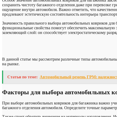
Особое значение автомобильных ковриков для багажника закл
сохранить чистоту багажного отделения даже при перевозке г
ощущение внутри автомобиля. Важно отметить, что качествен
продлевают эстетическую состоятельность интерьера транспорт
Значимость правильного выбора автомобильных ковриков для б
функциональные свойства помогут обеспечить максимальную з
заземляющий слой: он способствует электростатическому разря
В данной статье мы рассмотрим различные типы автомобильных
на рынке.
Статьи по теме:
Автомобильный ремень ГРМ: надежность
Факторы для выбора автомобильных ко
При выборе автомобильных ковриков для багажника важно учит
багажного отделения автомобиля. Определите точные параметры
Также стоит обратить внимание на материалы изготовления. 