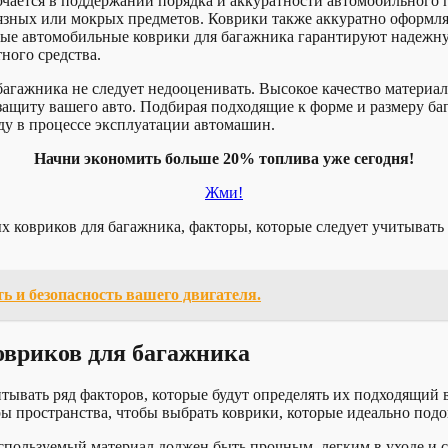
ючается в поддержании порядка и аккуратности автомобильного
рязных или мокрых предметов. Коврики также аккуратно оформл
ные автомобильные коврики для багажника гарантируют надежну
ного средства.
агажника не следует недооценивать. Высокое качество материал
ащиту вашего авто. Подбирая подходящие к форме и размеру ба
ду в процессе эксплуатации автомашин.
Начни экономить больше 20% топлива уже сегодня!
Жми!
 ковриков для багажника, факторы, которые следует учитывать 
 и безопасность вашего двигателя.
вриков для багажника
ывать ряд факторов, которые будут определять их подходящий в
 пространства, чтобы выбрать коврики, которые идеально подой
Используемый материал должен быть прочным, легким в уходе и