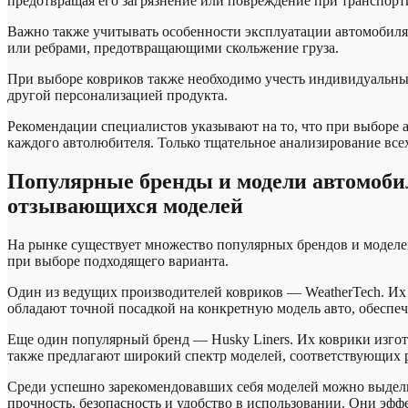
предотвращая его загрязнение или повреждение при транспорти
Важно также учитывать особенности эксплуатации автомобиля.
или ребрами, предотвращающими скольжение груза.
При выборе ковриков также необходимо учесть индивидуальные
другой персонализацией продукта.
Рекомендации специалистов указывают на то, что при выборе а
каждого автолюбителя. Только тщательное анализирование все
Популярные бренды и модели автомоби
отзывающихся моделей
На рынке существует множество популярных брендов и моделей
при выборе подходящего варианта.
Один из ведущих производителей ковриков — WeatherTech. Их 
обладают точной посадкой на конкретную модель авто, обеспе
Еще один популярный бренд — Husky Liners. Их коврики изгот
также предлагают широкий спектр моделей, соответствующих 
Среди успешно зарекомендовавших себя моделей можно выделить
прочность, безопасность и удобство в использовании. Они эфф