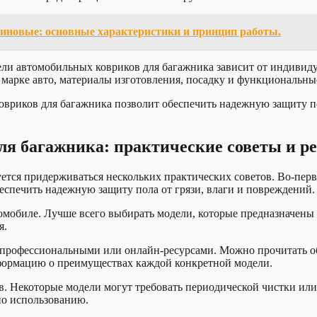
иновые: основные характеристики и принцип работы.
ели автомобильных ковриков для багажника зависит от индивид
е марке авто, материалы изготовления, посадку и функциональн
вриков для багажника позволит обеспечить надежную защиту по
ля багажника: практические советы и р
тся придерживаться нескольких практических советов. Во-перв
спечить надежную защиту пола от грязи, влаги и повреждений.
томобиле. Лучше всего выбирать модели, которые предназначены
я.
я профессиональными или онлайн-ресурсами. Можно прочитать о
формацию о преимуществах каждой конкретной модели.
в. Некоторые модели могут требовать периодической чистки ил
по использованию.