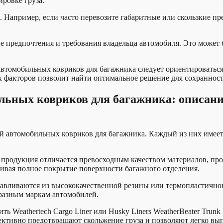
ровке груза.
 Например, если часто перевозите габаритные или скользкие п
 предпочтения и требования владельца автомобиля. Это может б
втомобильных ковриков для багажника следует ориентироваться 
х факторов позволит найти оптимальное решение для сохранност
льных ковриков для багажника: описани
 автомобильных ковриков для багажника. Каждый из них имеет 
продукция отличается превосходным качеством материалов, про
чивая полное покрытие поверхности багажного отделения.
авливаются из высококачественной резины или термопластичног
разным маркам автомобилей.
 Weathertech Cargo Liner или Husky Liners WeatherBeater Trunk
ективно предотвращают скольжение груза и позволяют легко вып